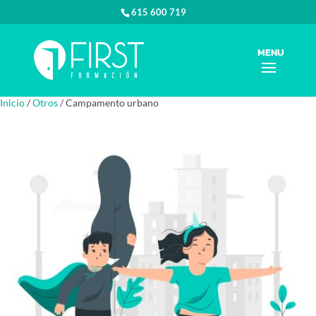
615 600 719
Inicio
/
Otros
/ Campamento urbano