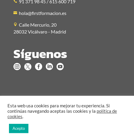
91 371 98 45 / 615 600 719
hola@firstformacion.es
Calle Mercurio, 20
28032 Vicálvaro - Madrid
Síguenos





Aviso legal
Política de privacidad
Esta web usa cookies para mejorar tu experiencia. Si
Política de cookies
Información al consumidor
continúas navegando aceptas las cookies y la
política de
cookies
.
Acepto