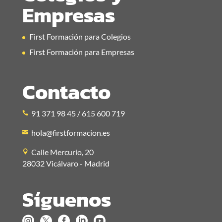
Empresas
First Formación para Colegios
First Formación para Empresas
Contacto
91 371 98 45 / 615 600 719
hola@firstformacion.es
Calle Mercurio, 20
28032 Vicálvaro - Madrid
Síguenos




