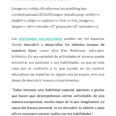
[image src=»http://firstformacion.es/elblog/wp-
content/uploads/2016/05/segun-estudio.png» width=»»
height=»» align=»» caption=»» link=»» link_image=»»
target=»» alt=»» border=»0″ greyscale=»0″ animate=»»]
Las
actividades extraescolares
pueden ser los espacios
donde
descubrir y desarrollar los talentos innatos de
nuestros hijos
, como dice Ken Robinson, educador
británico. En esa variedad de actividades el alumno puede
encontrar sus pasiones o sus habilidades, ya que en este
caso por el contrario a lo que sucede en los centros
educativos las materias no siguen una jerarquía, sino una
deseo de descubrir nuevos conocimientos.
“
Todos tenemos una habilidad especial, pasiones y gustos
que hacen que desempeñemos ciertas actividades de una
manera excepcional, mucho mejor de lo que imaginamos. La
causa del fracaso personal, es no descubrir tu talento y para
ello es necesario conocer cuáles son tus habilidades
”.