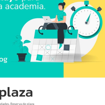
plaza
edades
,
Reserva de plaza