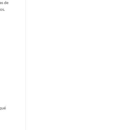
as de
os.
 qué