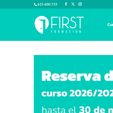
615 600 719
Cu