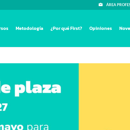
ÁREA PROFE
rsos
Metodología
¿Por qué First?
Opiniones
Nove