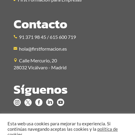
Contacto
91 371 98 45 / 615 600 719
hola@firstformacion.es
Calle Mercurio, 20
28032 Vicálvaro - Madrid
Síguenos





Esta web usa cookies para mejorar tu experiencia. Si
continúas navegando aceptas las cookies y la
política de
cookies
.