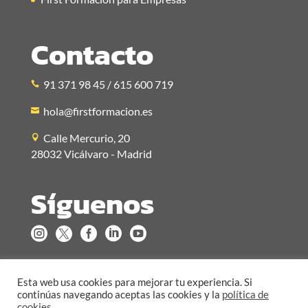
Contacto
91 371 98 45 / 615 600 719
hola@firstformacion.es
Calle Mercurio, 20
28032 Vicálvaro - Madrid
Síguenos





Esta web usa cookies para mejorar tu experiencia. Si
continúas navegando aceptas las cookies y la
política de
cookies
.