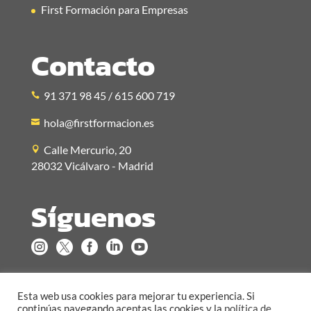
First Formación para Empresas
Contacto
91 371 98 45 / 615 600 719
hola@firstformacion.es
Calle Mercurio, 20
28032 Vicálvaro - Madrid
Síguenos





Esta web usa cookies para mejorar tu experiencia. Si
continúas navegando aceptas las cookies y la
política de