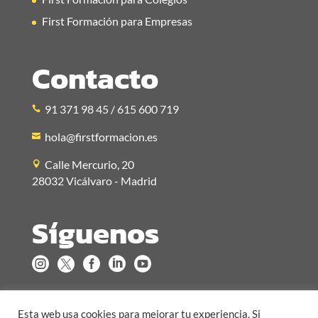
First Formación para Empresas
Contacto
91 371 98 45 / 615 600 719
hola@firstformacion.es
Calle Mercurio, 20
28032 Vicálvaro - Madrid
Síguenos





Esta web usa cookies para mejorar tu experiencia. Si