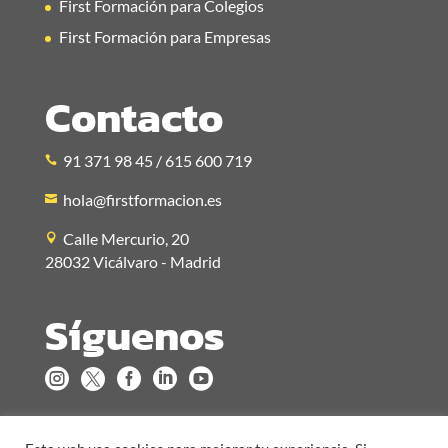
First Formación para Colegios
First Formación para Empresas
Contacto
91 371 98 45 / 615 600 719
hola@firstformacion.es
Calle Mercurio, 20
28032 Vicálvaro - Madrid
Síguenos




