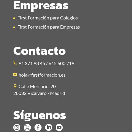
Empresas
First Formación para Colegios
First Formación para Empresas
Contacto
91 371 98 45 / 615 600 719
hola@firstformacion.es
Calle Mercurio, 20
28032 Vicálvaro - Madrid
Síguenos




