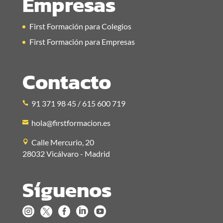
Empresas
First Formación para Colegios
First Formación para Empresas
Contacto
91 371 98 45 / 615 600 719
hola@firstformacion.es
Calle Mercurio, 20
28032 Vicálvaro - Madrid
Síguenos




